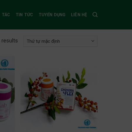
I TÁC
TIN TỨC
TUYỂN DỤNG
LIÊN HỆ
 results