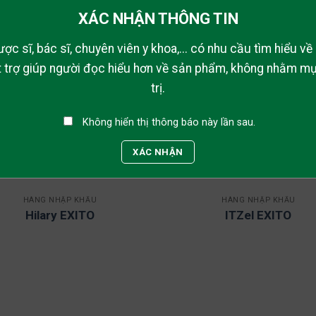
XÁC NHẬN THÔNG TIN
ược sĩ, bác sĩ, chuyên viên y khoa,... có nhu cầu tìm hiểu v
ất trợ giúp người đọc hiểu hơn về sản phẩm, không nhằm m
trị.
Không hiển thị thông báo này lần sau.
XÁC NHẬN
HÀNG NHẬP KHẨU
HÀNG NHẬP KHẨU
Hilary EXITO
ITZel EXITO