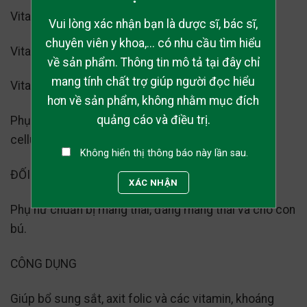
Vitamin B2 (Riboflavin) 1.6mg
Vui lòng xác nhận bạn là dược sĩ, bác sĩ,
chuyên viên y khoa,... có nhu cầu tìm hiểu
Vitamin 89 (Axit Folic). 300mcg
về sản phẩm. Thông tin mô tả tại đây chỉ
mang tính chất trợ giúp người đọc hiểu
Vitamin B8 (Biotin) 150mcg
hơn về sản phẩm, không nhằm mục đích
quảng cáo và điều trị.
Phụ liệu: Maltodextrin, MCC (microcrystalline
cellulose), Magnesium Stearate
Không hiển thị thông báo này lần sau.
ĐỐI TƯỢNG SỬ DỤNG
XÁC NHẬN
Phụ nữ chuẩn bị mang thai, đang mang thai và cho con
bú.
CÔNG DỤNG
Giúp bổ sung sắt, axit folic và các vitamin, khoáng