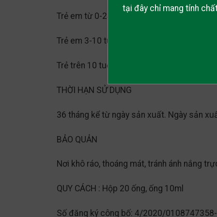
tại đây chỉ mang tính ch
Trẻ em từ 0-24 tháng tuổi: uống 10ml/lần/n
Trẻ em 3-10 tuổi: uống 10ml/lần, ngày 1-2 l
Trẻ trên 10 tuổi: uống 10ml/ lần, ngày 2 lần
THỜI HẠN SỬ DỤNG
36 tháng kể từ ngày sản xuất. Ngày sản xu
BẢO QUẢN
Nơi khô ráo, thoáng mát, tránh ánh nắng trực
QUY CÁCH : Hộp 20 ống, ống 10ml
Số đăng ký công bố: 4/2020/0108747358