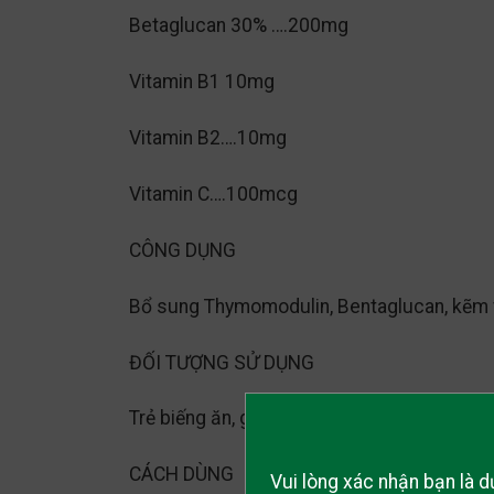
Betaglucan 30% ….200mg
Vitamin B1 10mg
Vitamin B2….10mg
Vitamin C….100mcg
CÔNG DỤNG
Bổ sung Thymomodulin, Bentaglucan, kẽm v
ĐỐI TƯỢNG SỬ DỤNG
Trẻ biếng ăn, gầy yếu, trẻ có sức đề kháng 
CÁCH DÙNG
Vui lòng xác nhận bạn là d