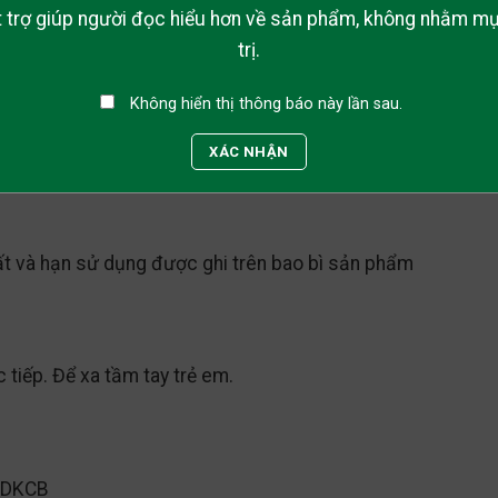
ất trợ giúp người đọc hiểu hơn về sản phẩm, không nhằm m
gày hoặc tham khảo ý kiến thầy thuốc trước khi dùng.
trị.
ần.
Không hiển thị thông báo này lần sau.
XÁC NHẬN
ất và hạn sử dụng được ghi trên bao bì sản phẩm
 tiếp. Để xa tầm tay trẻ em.
-DKCB