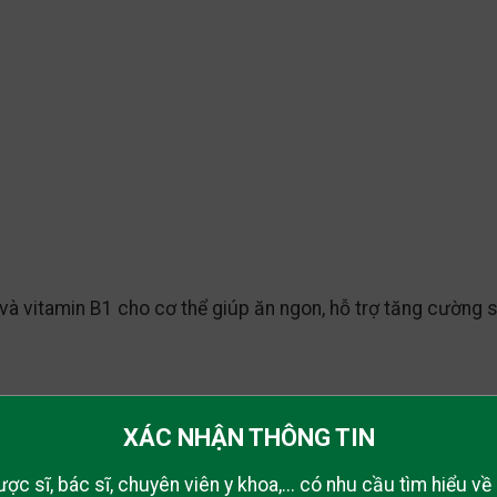
à vitamin B1 cho cơ thể giúp ăn ngon, hỗ trợ tăng cường
kém dễ bị viêm đường hô hấp khi thời tiết thay đổi.
XÁC NHẬN THÔNG TIN
ược sĩ, bác sĩ, chuyên viên y khoa,... có nhu cầu tìm hiểu v