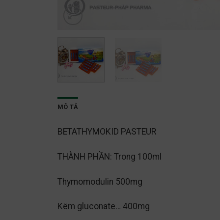
MÔ TẢ
BETATHYMOKID PASTEUR
THÀNH PHẦN: Trong 100ml
Thymomodulin 500mg
Këm gluconate… 400mg