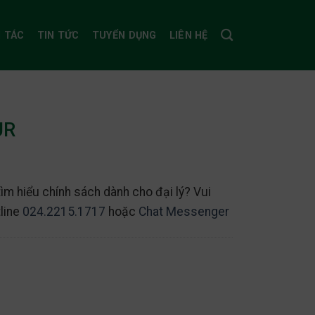
I TÁC
TIN TỨC
TUYỂN DỤNG
LIÊN HỆ
UR
m hiểu chính sách dành cho đại lý? Vui
tline
024.2215.1717
hoặc
Chat Messenger